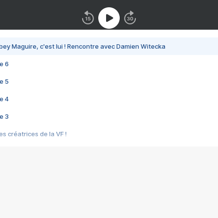
bey Maguire, c'est lui ! Rencontre avec Damien Witecka
e 6
e 5
e 4
e 3
s créatrices de la VF !
e 2
e 1
e Mektoub My Love arrive enfin ! Rencontre avec Shaïn Boumedine et Sal
i : après Toni en famille